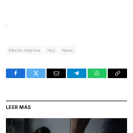
.
Edición Impresa
Hoy
News
Facebook
Twitter
Email
Telegram
WhatsApp
Copy
Link
LEER MÁS