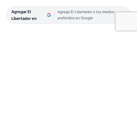
Agregar El
Agrega El Libertador a tus medios
preferidos en Google
Libertador en
En su homilía de hoy, Domingo tercero de Pascua,
en el llamado Tiempo Pascual, el arzobispo
emérito de Corrientes, monseñor Domingo
Salvador Castagna, además de referirse al texto
bíblico del día, el Evangelio según San Juan en el
capítulo 21 del versículo 1 al 19 (Jn 21, 1-19),
también habló del fallecimiento, la pascua