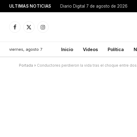
ULTIMAS NOTICIAS
Diario Digital 7 de agosto de 2026
Facebook
X
Instagram
(Twitter)
viernes, agosto 7
Inicio
Videos
Política
N
Portada
»
Conductores perdieron la vida tras el choque entre do