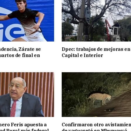
dencia, Zárate se
Dpec: trabajos de mejoras en
uartos de final en
Capital e Interior
ero Feris apuesta a
Confirmaron otro avistamie
ad Rural más federal
de yaguareté en Mburucuyá