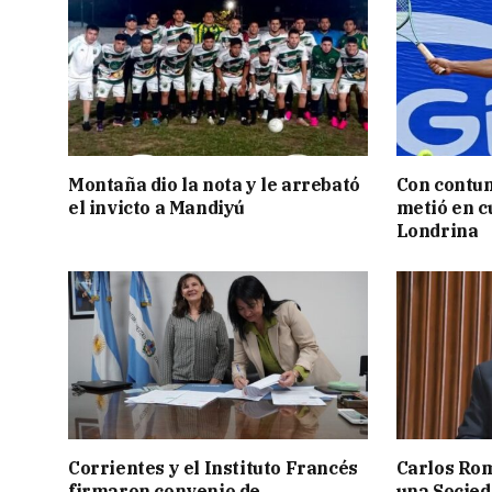
Montaña dio la nota y le arrebató
Con contun
el invicto a Mandiyú
metió en c
Londrina
Corrientes y el Instituto Francés
Carlos Rom
firmaron convenio de
una Socied