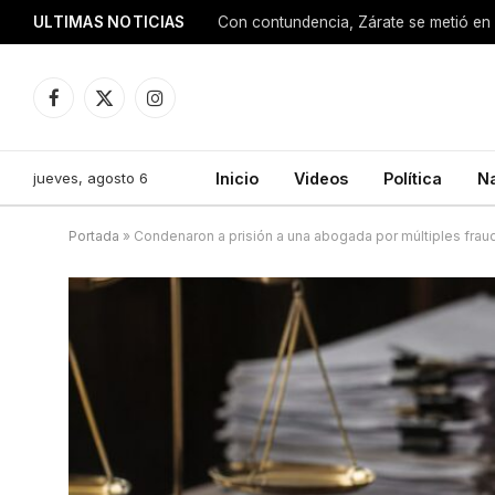
ULTIMAS NOTICIAS
Con contundencia, Zárate se metió en 
Facebook
X
Instagram
(Twitter)
jueves, agosto 6
Inicio
Videos
Política
N
Portada
»
Condenaron a prisión a una abogada por múltiples frau