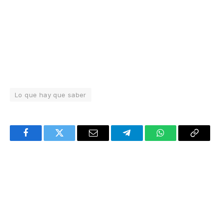
Lo que hay que saber
Facebook
Twitter
Email
Telegram
WhatsApp
Copy
Link