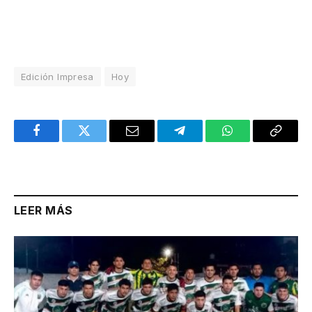
Edición Impresa
Hoy
Facebook
Twitter
Email
Telegram
WhatsApp
Copy
Link
LEER MÁS