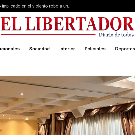
Curuzú Cuatiá: detuvieron a un séptimo implicado en el violento robo a una anciana
acionales
Sociedad
Interior
Policiales
Deportes