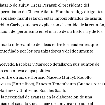
tario de Jujuy, Oscar Perassi; el presidente del
l peronismo de Chaco, Atlanto Honchercuk, y dirigentes
sonales- manifestaron estar imposibilitados de asistir.
ino Garbo, quienes explicaron el sentido de la reunión
tuación del peronismo en el marco de su historia y de los
imado intercambio de ideas entre los asistentes, que
ente fijado por los organizadores y del documento
 Acevedo, Escobar y Marocco detallaron sus puntos de
n esta nueva etapa política.
, entre otros, de Horacio Macedo (Jujuy), Rodolfo
s Leissa (Entre Ríos), Ernesto Tenembaum (Buenos Aires
Martínez y Guillermo Rosales Saadi.
 la necesidad de avanzar en la elaboración de una
mias del pasado y sea capaz de convocar no sólo al