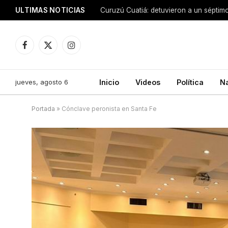
ULTIMAS NOTICIAS
Facebook
X
Instagram
(Twitter)
jueves, agosto 6
Inicio
Videos
Política
N
Portada
»
Cónclave peronista en Santa Fe