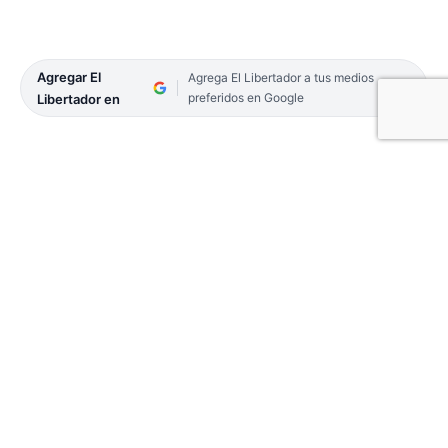
Agregar El
Agrega El Libertador a tus medios
preferidos en Google
Libertador en
Durante operativos de control, efectivos de la
Gendarmería interceptaron un vehículo y
constataron que el chofer trasladaba más de 17
kilogramos de marihuana. Sucedió sobre la Ruta
Nacional N° 12, donde estaban apostados
integrantes del Escuadrón 47 de la fuerza