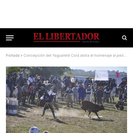
Portada
»
Concepción del Yaguareté Corá alista el homenaje al peón rural