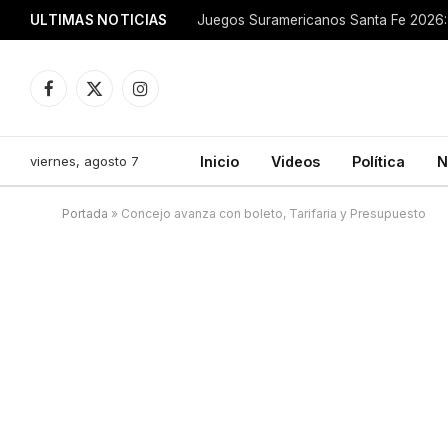
ULTIMAS NOTICIAS
Juegos Suramericanos Santa Fe 2026: 
Facebook
X
Instagram
(Twitter)
viernes, agosto 7
Inicio
Videos
Política
N
Portada
»
Concejo avanza con boleto, Tarifaria y Presupuesto