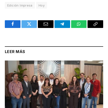
Edición Impresa
Hoy
Facebook
Twitter
Email
Telegram
WhatsApp
Copy
Link
LEER MÁS