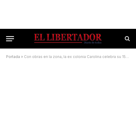
Portada
»
Con obras en la zona, la ex colonia Carolina celebra su 15° aniversario