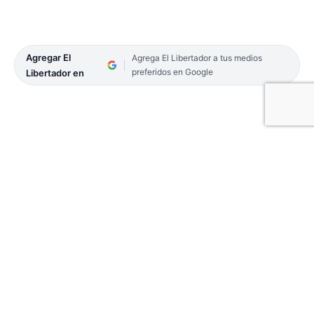
Agregar El
Agrega El Libertador a tus medios
preferidos en Google
Libertador en
Ayer, el intendente, Eduardo Tassano inauguró el
10º Punto Verde de la ciudad, ubicado en
proximidades del Mercado de Productos Frescos,
por Lavalle entre Pío XII (continuación de
Mendoza) y Lisandro Segovia (Córdoba).
De esta manera, se trata de una de las propuestas