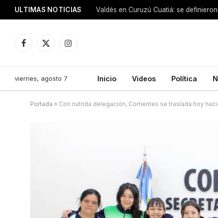
ULTIMAS NOTICIAS
Facebook
X
Instagram
(Twitter)
viernes, agosto 7
Inicio
Videos
Política
N
Portada
»
Con nutrida delegación, Corrientes se traslada hoy haci