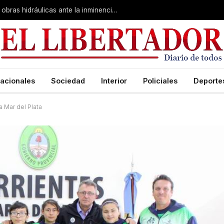
Valdés en Curuzú Cuatiá: se definieron obras hidráulicas ante la inminencia de El Niño
acionales
Sociedad
Interior
Policiales
Deporte
a Mar del Plata