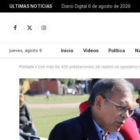
ULTIMAS NOTICIAS
Diario Digital 6 de agosto de 2026
Facebook
X
Instagram
(Twitter)
jueves, agosto 6
Inicio
Videos
Política
N
Portada
»
Con más de 400 prestaciones, se realizó un operativo s