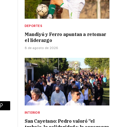
DEPORTES
Mandiyú y Ferro apuntan a retomar
el liderazgo
8 de agosto de 2026
p
Copy
INTERIOR
Link
San Cayetano: Pedro valoró “el