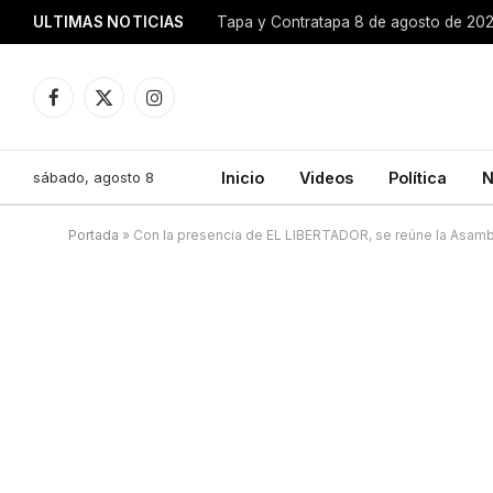
ULTIMAS NOTICIAS
Tapa y Contratapa 8 de agosto de 20
Facebook
X
Instagram
(Twitter)
sábado, agosto 8
Inicio
Videos
Política
N
Portada
»
Con la presencia de EL LIBERTADOR, se reúne la Asam