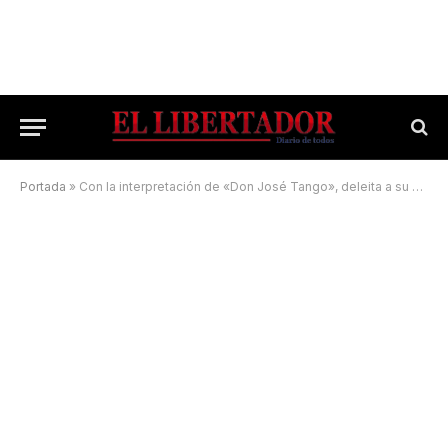
Portada
»
Con la interpretación de «Don José Tango», deleita a su público con milongas en la peatonal Junín