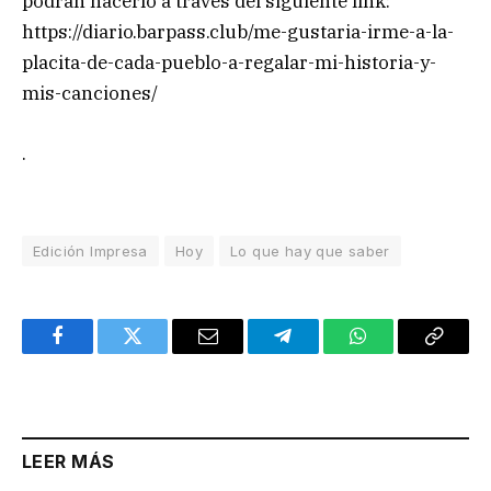
podrán hacerlo a través del siguiente link:
https://diario.barpass.club/me-gustaria-irme-a-la-
placita-de-cada-pueblo-a-regalar-mi-historia-y-
mis-canciones/
.
Edición Impresa
Hoy
Lo que hay que saber
Facebook
Twitter
Email
Telegram
WhatsApp
Copy
Link
LEER MÁS