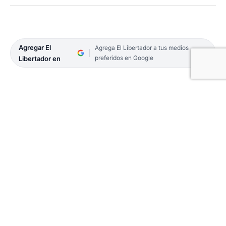
Agregar El
Agrega El Libertador a tus medios
preferidos en Google
Libertador en
Corrientes registró ayer sólo seis casos de Covid-
19 en la Capital y 25 distribuidos en 10 localidades
del Interior. Además, el Hospital de Campaña
informó el fallecimiento de dos personas afectadas
por el virus pandémico.