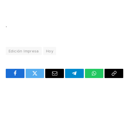
.
Edición Impresa
Hoy
Facebook
Twitter
Email
Telegram
WhatsApp
Copy
Link