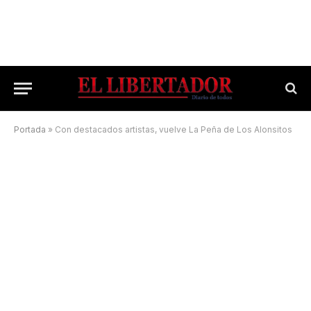
Portada
»
Con destacados artistas, vuelve La Peña de Los Alonsitos