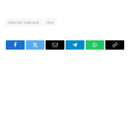
Edición Impresa
Hoy
Facebook
Twitter
Email
Telegram
WhatsApp
Copy
Link