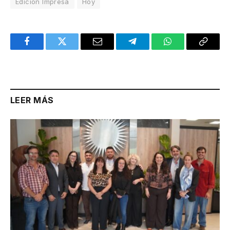
Edición Impresa
Hoy
Facebook
Twitter
Email
Telegram
WhatsApp
Copy
Link
LEER MÁS