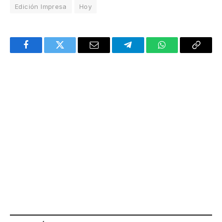
Edición Impresa
Hoy
Facebook
Twitter
Email
Telegram
WhatsApp
Copy
Link