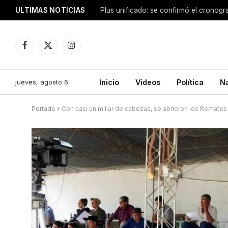
ULTIMAS NOTICIAS
Facebook
X
Instagram
(Twitter)
jueves, agosto 6
Inicio
Videos
Política
N
Portada
»
Con casi un millar de cabezas, se abrieron los Remate