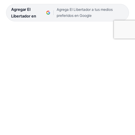
Agregar El
Agrega El Libertador a tus medios
preferidos en Google
Libertador en
El subsecretario de Deportes de la provincia de
Buenos Aires, Leandro Lurati, contó que el
secretario de Turismo, Ambiente y Deportes,
Daniel Scioli, confirmó que este año los Juegos
Nacionales Evita cambiarán de nombre y sufrirán
un fuerte recorte de disciplinas y participantes.