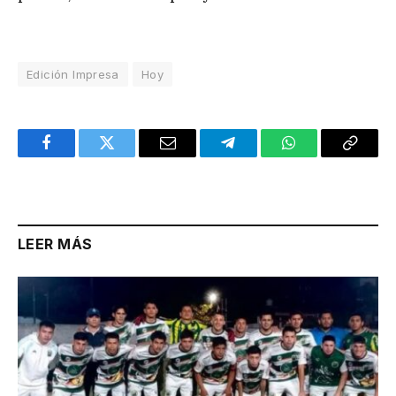
Edición Impresa
Hoy
Facebook
Twitter
Email
Telegram
WhatsApp
Copy
Link
LEER MÁS