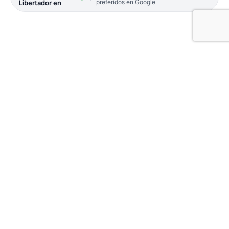
preferidos en Google
Libertador en
Regatas Corrientes le ganó, por 76 a 55, a Unión de
Santa Fe en su vuelta al José Jorge Contte, y
extiende su racha triunfal a tres partidos en la Liga
de Desarrollo.
Venía de ganar ambos partidos de la gira por
Santiago del Estero, y ahora mejoran su posición
en la tabla.
El último recuerdo de local no era alentador para
los «fantasmas», que habían caído contra