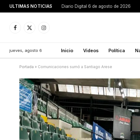
ULTIMAS NOTICIAS
Diario Digital 6 de agosto de 2026
Facebook
X
Instagram
(Twitter)
jueves, agosto 6
Inicio
Videos
Política
N
Portada
»
Comunicaciones sumó a Santiago Arese