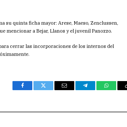
a su quinta ficha mayor: Arese, Maeso, Zenclussen,
ue mencionar a Bejar, Llanos y el juvenil Panozzo.
 para cerrar las incorporaciones de los internos del
próximamente.
Facebook
Twitter
Email
Telegram
WhatsAp