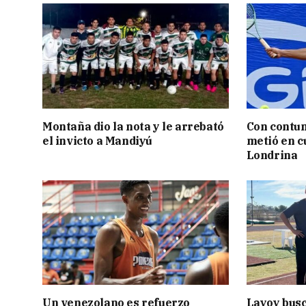
Montaña dio la nota y le arrebató
Con contun
el invicto a Mandiyú
metió en c
Londrina
Un venezolano es refuerzo
Layoy busc