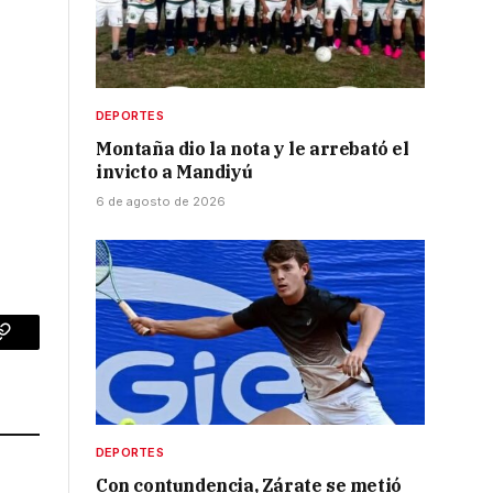
DEPORTES
Montaña dio la nota y le arrebató el
invicto a Mandiyú
6 de agosto de 2026
p
Copy
Link
DEPORTES
Con contundencia, Zárate se metió