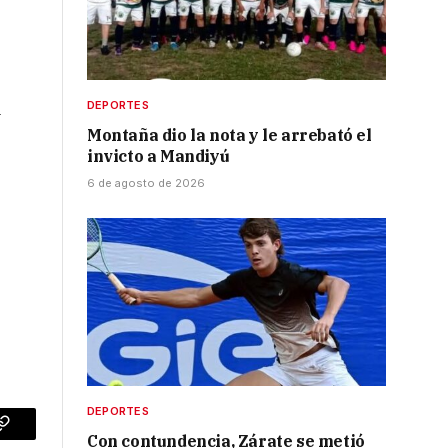
DEPORTES
á
Montaña dio la nota y le arrebató el
invicto a Mandiyú
6 de agosto de 2026
DEPORTES
p
Copy
Con contundencia, Zárate se metió