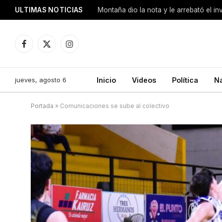
ULTIMAS NOTICIAS
Montaña dio la nota y le arrebató el i
Facebook
X
Instagram
(Twitter)
jueves, agosto 6
Inicio
Videos
Política
N
Portada
»
Comunicaciones se sube al colectivo