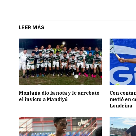
LEER MÁS
Montaña dio la nota y le arrebató
Con contun
el invicto a Mandiyú
metió en c
Londrina