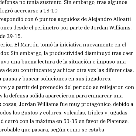
 defensa no tenía sustento. Sin embargo, tras algunos
 logró acercarse a 13-10.
respondió con 6 puntos seguidos de Alejandro Alloatti
ciones desde el perímetro por parte de Jordan Williams.
de 29-15.
rior. El Marrón tomó la iniciativa nuevamente en el
dor. Sin embargo, la productividad disminuyó tras caer
uvo una buena lectura de la situación e impuso una
va de su contrincante y achicar otra vez las diferencias.
la pausa y buscar soluciones en sus jugadores.
te y a partir del promedio del periodo se reflejaron con
s y la defensa sólida aparecieron para enmarcar una
s cosas, Jordan Williams fue muy protagónico, debido a
dos los gustos y colores: volcadas, triples y jugadas
d cerró con la máxima en 53-35 en favor de Platense.
mprobable que pasara, según como se estaba