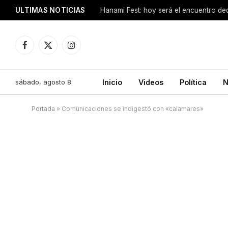
ULTIMAS NOTICIAS
Hanami Fest: hoy será el encuentro de
Facebook
X
Instagram
(Twitter)
sábado, agosto 8
Inicio
Videos
Política
N
Portada
»
Comunicaciones se indigestó con «calamares»