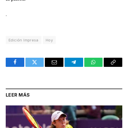
.
Edición Impresa
Hoy
Facebook
Twitter
Email
Telegram
WhatsApp
Copy
Link
LEER MÁS