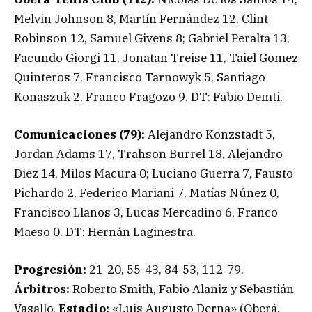
Melvin Johnson 8, Martín Fernández 12, Clint
Robinson 12, Samuel Givens 8; Gabriel Peralta 13,
Facundo Giorgi 11, Jonatan Treise 11, Taiel Gomez
Quinteros 7, Francisco Tarnowyk 5, Santiago
Konaszuk 2, Franco Fragozo 9. DT: Fabio Demti.
Comunicaciones (79):
Alejandro Konzstadt 5,
Jordan Adams 17, Trahson Burrel 18, Alejandro
Diez 14, Milos Macura 0; Luciano Guerra 7, Fausto
Pichardo 2, Federico Mariani 7, Matías Núñez 0,
Francisco Llanos 3, Lucas Mercadino 6, Franco
Maeso 0. DT: Hernán Laginestra.
Progresión:
21-20, 55-43, 84-53, 112-79.
Árbitros:
Roberto Smith, Fabio Alaniz y Sebastián
Vasallo.
Estadio:
«Luis Augusto Derna» (Oberá,