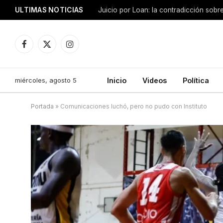
ULTIMAS NOTICIAS
Facebook
X
Instagram
(Twitter)
miércoles, agosto 5
Inicio
Videos
Política
Portada
»
Comunicaciones luchó, pero no pudo con Instituto