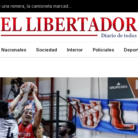
Juicio por Loan: la contradicción sobre una remera, la camioneta marcada y la palabra de «El Americano»
Nacionales
Sociedad
Interior
Policiales
Depor