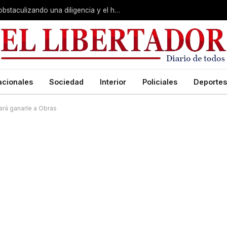
Juicio por Loan: la falsa alarma, Soria obstaculizando una diligencia y el hotel de la «banda»:
acionales
Sociedad
Interior
Policiales
Deportes
ará ganarle a Obras