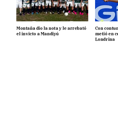
Montaña dio la nota y le arrebató
Con contun
el invicto a Mandiyú
metió en c
Londrina