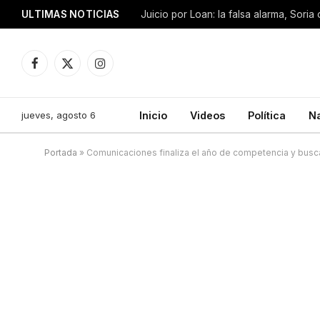
ULTIMAS NOTICIAS
Facebook
X
Instagram
(Twitter)
jueves, agosto 6
Inicio
Videos
Política
N
Portada
»
Comunicaciones finaliza el año de competencia y busc