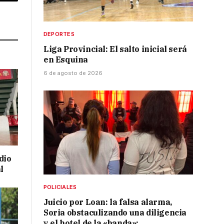
p
Copy
Link
DEPORTES
Liga Provincial: El salto inicial será
en Esquina
6 de agosto de 2026
dio
l
POLICIALES
Juicio por Loan: la falsa alarma,
Soria obstaculizando una diligencia
y el hotel de la «banda»: