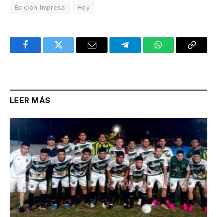
Edición Impresa
Hoy
Facebook
Twitter
Email
Telegram
WhatsApp
Copy
Link
LEER MÁS