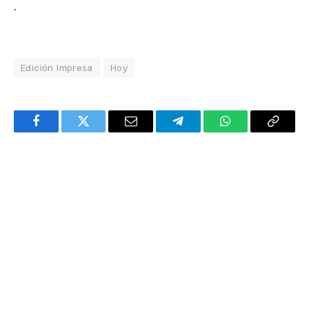
.
Edición Impresa
Hoy
Facebook
Twitter
Email
Telegram
WhatsApp
Copy
Link