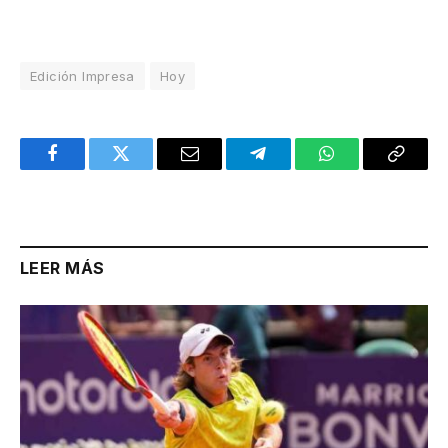
Edición Impresa
Hoy
Facebook
Twitter
Email
Telegram
WhatsApp
Copy
Link
LEER MÁS