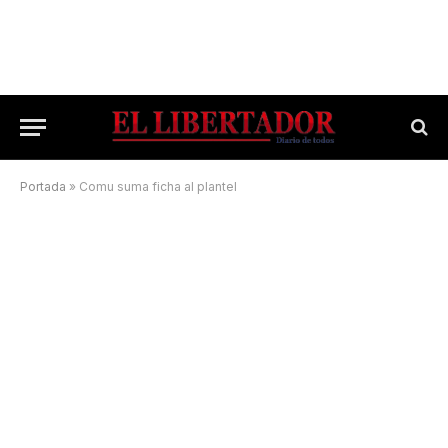
Portada
»
Comu suma ficha al plantel