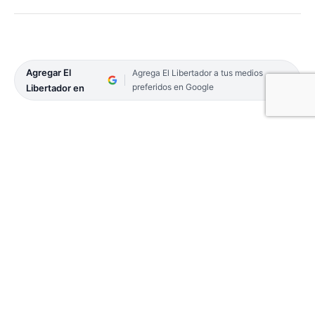
Agregar El
Agrega El Libertador a tus medios
preferidos en Google
Libertador en
Se trata de Juan Gabriel, alias “ventana” quien era
buscado desde hace más de un mes, tras un
violento arrebato en la ciudad de Corrientes, en
compañía de su novia Melani.