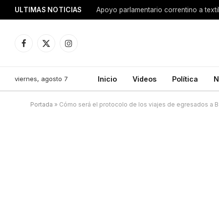
ULTIMAS NOTICIAS
Apoyo parlamentario correntino a texti
Facebook
X
Instagram
(Twitter)
viernes, agosto 7
Inicio
Videos
Política
N
Portada
»
Cómo será el protocolo de los viajes de egresados a B