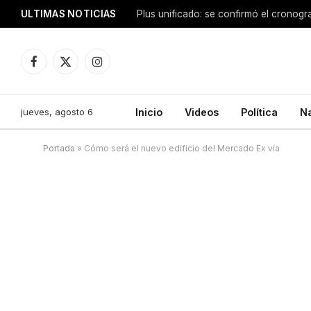
ULTIMAS NOTICIAS
Facebook
X
Instagram
(Twitter)
jueves, agosto 6
Inicio
Videos
Política
N
Portada
»
Cómo será el nuevo edificio del Mercado Ex vía