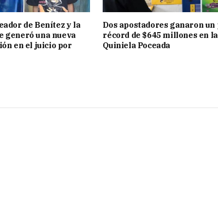
eador de Benítez y la
Dos apostadores ganaron un
e generó una nueva
récord de $645 millones en la
ón en el juicio por
Quiniela Poceada