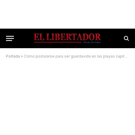
Portada
»
Cómo postularse para ser guardavida en las playas capitalinas este verano