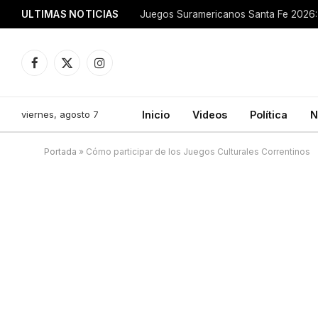
ULTIMAS NOTICIAS
Juegos Suramericanos Santa Fe 2026: 
Facebook
X
Instagram
(Twitter)
viernes, agosto 7
Inicio
Videos
Política
N
Portada
»
Cómo participar de los Juegos Culturales Correntinos