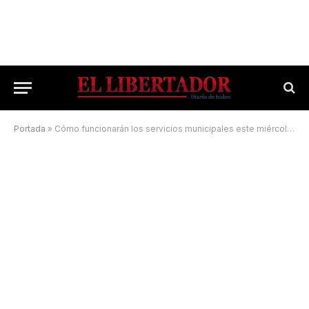
Portada
»
Cómo funcionarán los servicios municipales este miércoles feriado