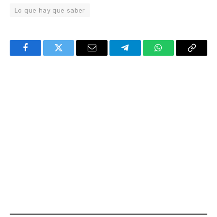
Lo que hay que saber
Facebook
Twitter
Email
Telegram
WhatsApp
Copy
Link