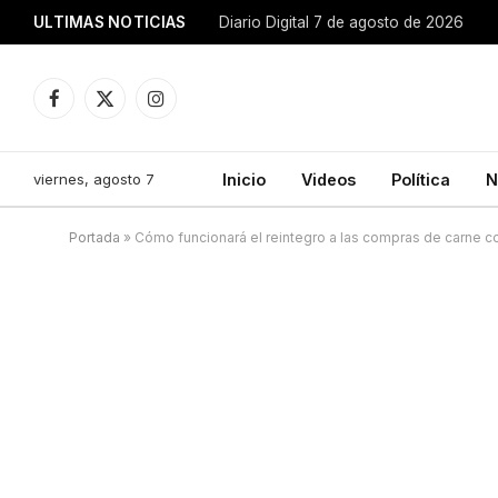
ULTIMAS NOTICIAS
Diario Digital 7 de agosto de 2026
Facebook
X
Instagram
(Twitter)
viernes, agosto 7
Inicio
Videos
Política
N
Portada
»
Cómo funcionará el reintegro a las compras de carne co