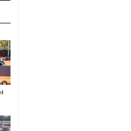
p
Copy
Link
el