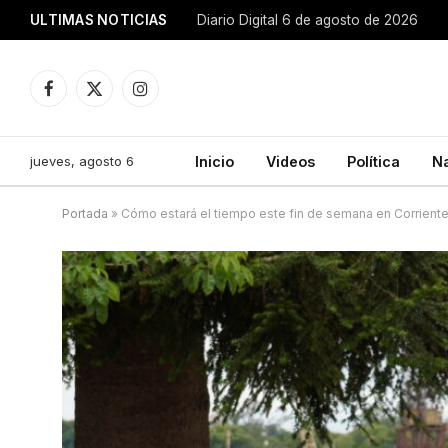
ULTIMAS NOTICIAS
Diario Digital 6 de agosto de 2026
Facebook
X
Instagram
(Twitter)
jueves, agosto 6
Inicio
Videos
Política
N
Portada
»
Cómo estará el tiempo este fin de semana en Corrient