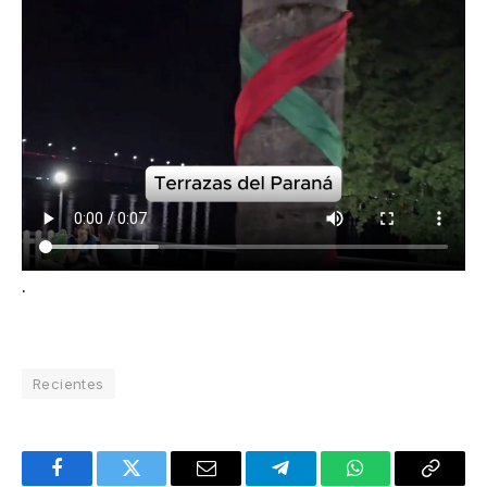
.
Recientes
Facebook
Twitter
Email
Telegram
WhatsApp
Copy