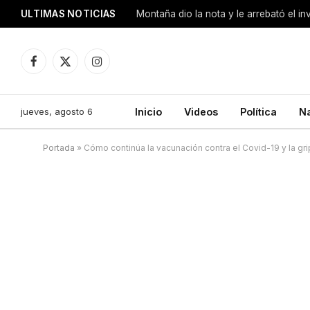
ULTIMAS NOTICIAS
Montaña dio la nota y le arrebató el i
Facebook
X
Instagram
(Twitter)
jueves, agosto 6
Inicio
Videos
Política
N
Portada
»
Cómo continúa la vacunación contra el Covid-19 y la gr