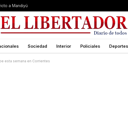
nvicto a Mandiyú
acionales
Sociedad
Interior
Policiales
Deportes
ipe esta semana en Corrientes