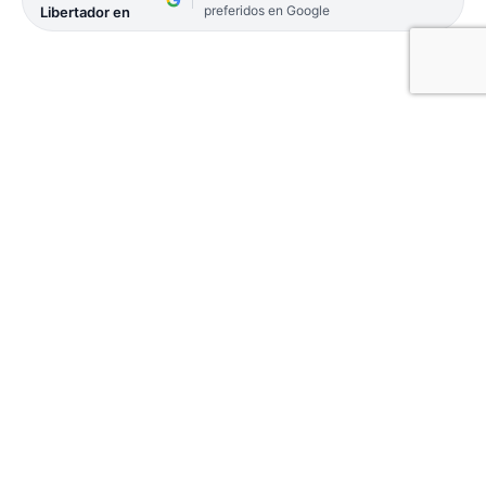
preferidos en Google
Libertador en
Fin de las vacaciones para el plantel superior de
Taraguy RC. El equipo de primera división e
intermedia de los «cuervos» comenzarán con los
trabajos de puesta a punto este lunes a la noche en
la sede del club.
La cita es a las 20.30, oportunidad donde se
presentará el staff técnico y los objetivos
deportivos de la entidad para este 2026.