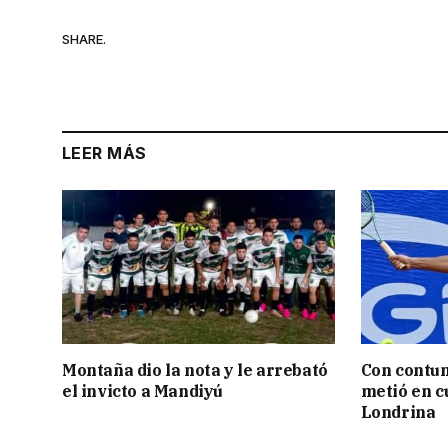
SHARE.
LEER MÁS
Montaña dio la nota y le arrebató
Con contun
el invicto a Mandiyú
metió en c
Londrina