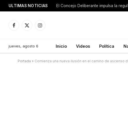
ULTIMAS NOTICIAS
El Concejo Deliberante impulsa la regu
Facebook
X
Instagram
(Twitter)
jueves, agosto 6
Inicio
Videos
Política
N
Portada
»
Comienza una nueva ilusión en el camino de ascenso 