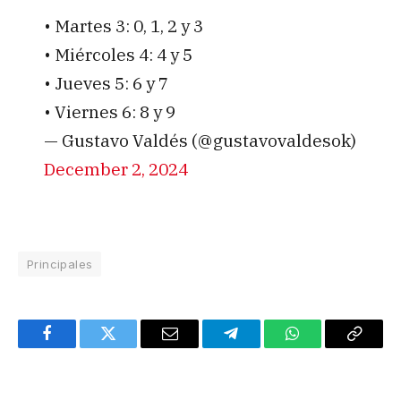
• Martes 3: 0, 1, 2 y 3
• Miércoles 4: 4 y 5
• Jueves 5: 6 y 7
• Viernes 6: 8 y 9
— Gustavo Valdés (@gustavovaldesok)
December 2, 2024
Principales
Facebook
Twitter
Email
Telegram
WhatsApp
Copy
Link