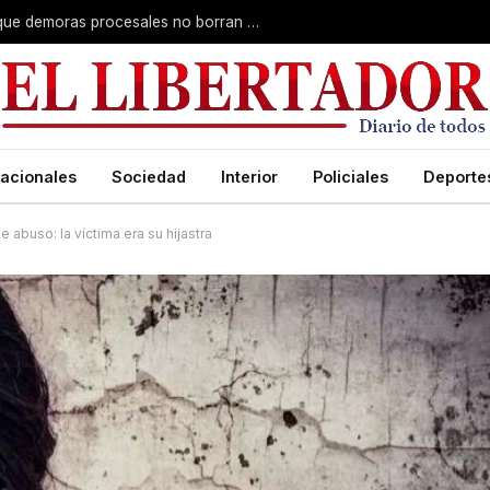
Superior Tribunal de Justicia: deciden que demoras procesales no borran delitos graves
acionales
Sociedad
Interior
Policiales
Deporte
 abuso: la víctima era su hijastra