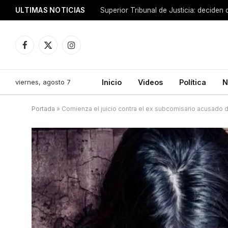
ULTIMAS NOTICIAS
Facebook
X
Instagram
(Twitter)
viernes, agosto 7
Inicio
Videos
Política
N
Portada
»
Comienza el juicio contra el ex subcomisario acusado de