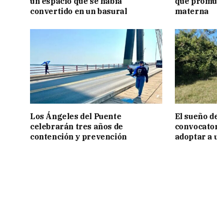
un espacio que se había
que promue
convertido en un basural
materna
Los Ángeles del Puente
El sueño de
celebrarán tres años de
convocator
contención y prevención
adoptar a 