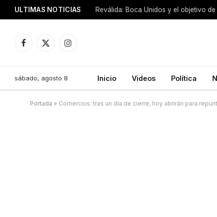
ULTIMAS NOTICIAS
Reválida: Boca Unidos y el objetivo de
Facebook
X
Instagram
(Twitter)
sábado, agosto 8
Inicio
Videos
Política
N
Portada
»
Comercios: tras un día de cierre, hoy abrirán para repun