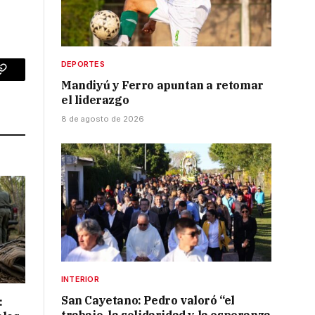
DEPORTES
p
Copy
Mandiyú y Ferro apuntan a retomar
el liderazgo
Link
8 de agosto de 2026
INTERIOR
San Cayetano: Pedro valoró “el
: