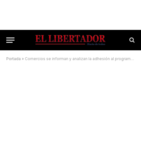
Portada
»
Comercios se informan y analizan la adhesión al programa Súper Cerca