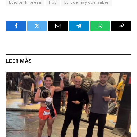
Edición Impresa
Hoy
Lo que hay que saber
Facebook
Twitter
Email
Telegram
WhatsApp
Copy
Link
LEER MÁS